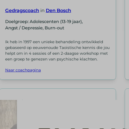
s_utm_source
ie
sTrafficSource
Gedragscoach
in
Den Bosch
s_utm_term
ug
ixpanel
Doelgroep: Adolescenten (13-19 jaar),
did
ission
vanced_form_data
Angst / Depressie, Burn-out
id
gid
t_visit
Ik heb in 1997 een unieke behandeling ontwikkeld
gebaseerd op eeuwenoude Taoistische kennis die jou
el
ding_page
helpt om in 4 sessies of een 2-daagse workshop met
_inet
id
een groep te genezen van psychische klachten.
e_anon_id
sion_limit
Naar coachpagina
Enabled
rt_session
m_campaign
ftApplicationsTelemetryDeviceId
m_content
ftApplicationsTelemetryFirstLaunchTime
m_medium
m_source
m_term
osthog
ficSource