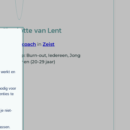
Charlotte van Lent
Gedragscoach
in
Zeist
Doelgroep: Burn-out, Iedereen, Jong
volwassenen (20-29 jaar)
 werkt en
nodig voor
nties te
e niet-
passen.