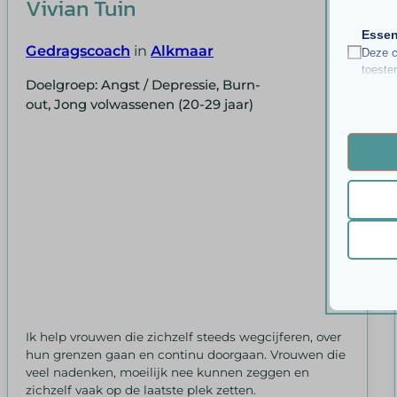
Vivian Tuin
Essen
Gedragscoach
in
Alkmaar
Deze c
toeste
Doelgroep: Angst / Depressie, Burn-
out, Jong volwassenen (20-29 jaar)
Analy
__strip
Statis
bezoek
__strip
asenha
Marke
PHPSE
_ga
Market
gepers
pys_ses
_ga_*
websit
sessio
last_py
session
last_py
Ander
_fbc
Deze c
wordpre
last_py
categor
Ik help vrouwen die zichzelf steeds wegcijferen, over
_fbp
wordpre
last_p
hun grenzen gaan en continu doorgaan. Vrouwen die
last_py
wp-sett
last_py
veel nadenken, moeilijk nee kunnen zeggen en
last_py
zichzelf vaak op de laatste plek zetten.
wp-sett
__mggp
last_p