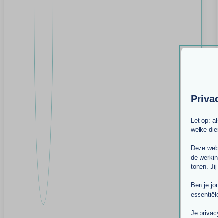
Priva
Let op: a
welke di
Deze webs
de werkin
tonen. Jij
Ben je jo
essentiël
Je privac