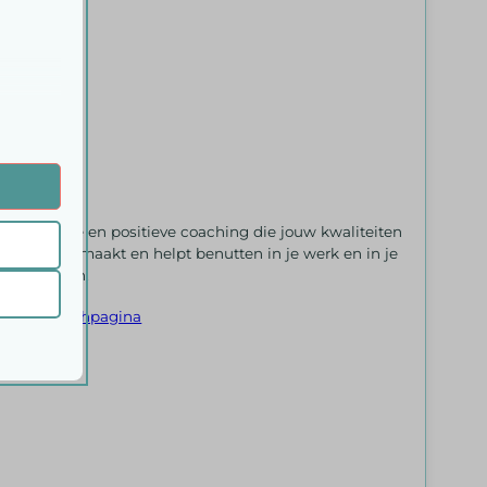
 onze
Praktische en positieve coaching die jouw kwaliteiten
zichtbaar maakt en helpt benutten in je werk en in je
privé leven.
ende
Naar coachpagina
ifieke