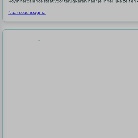
RoyInnerbalance staat voor terugkeren naar je innerlijke zelf e
Naar coachpagina