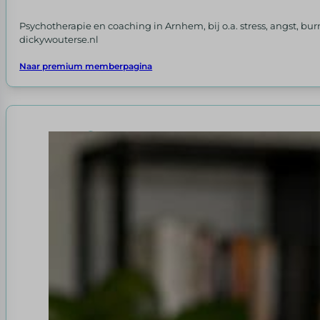
Psychotherapie en coaching in Arnhem, bij o.a. stress, angst, b
dickywouterse.nl
Naar premium memberpagina