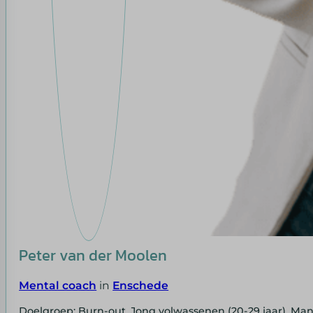
Peter van der Moolen
Mental coach
in
Enschede
Doelgroep: Burn-out, Jong volwassenen (20-29 jaar), Ma