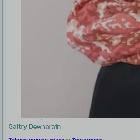
Gaitry Dewnarain
Zelfvertrouwen coach
in
Zoetermeer