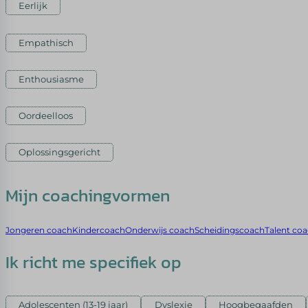
Eerlijk
Empathisch
Enthousiasme
Oordeelloos
Oplossingsgericht
Mijn coachingvormen
Jongeren coach
Kindercoach
Onderwijs coach
Scheidingscoach
Talent co
Ik richt me specifiek op
Adolescenten (13-19 jaar)
Dyslexie
Hoogbegaafden