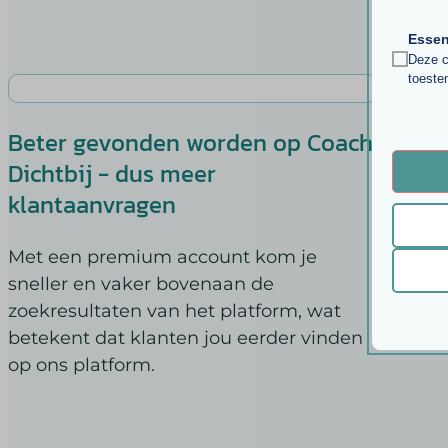
Essen
Deze c
toeste
Analy
Beter gevonden worden op Coach
Gee
__strip
Statis
Dichtbij - dus meer
bezoek
__strip
Besp
klantaanvragen
asenha
webs
Marke
PHPSE
_ga
Market
voor
Met een premium account kom je
gepers
pys_ses
_ga_*
rom
websit
sneller en vaker bovenaan de
sessio
last_py
zoekresultaten van het platform, wat
session
last_py
Ander
betekent dat klanten jou eerder vinden
_fbc
Deze c
wordpre
last_py
op ons platform.
categor
_fbp
wordpre
last_p
last_py
wp-sett
last_py
last_py
wp-sett
__mggp
last_p