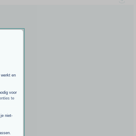
 werkt en
nodig voor
nties te
e niet-
passen.