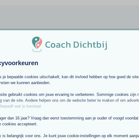
 van een premium account:
verder nog aan voordelen mag verwachten?
cyvoorkeuren
ls je bepaalde cookies uitschakelt, kan dit invloed hebben op hoe goed de site
ra communicatie
ensten we kunnen aanbieden.
elijkheden voor zoekers - dus
ite gebruikt cookies om jouw ervaring te verbeteren. Sommige cookies zijn 
r klantaanvragen
g van de site. Andere helpen ons om de website beter te maken of om adverte
 bepaalt wat je toestaat.
elijker bereikbaar dankzij directe
nger dan 16 jaar? Vraag dan eerst toestemming aan je ouder of voogd voordat j
e cookies accepteert.
actopties voor snel contact met
ntiële klanten.
y is belangrijk voor ons. Je kunt jouw cookie-instellingen op elk moment aan