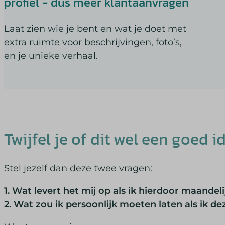
profiel - dus meer klantaanvragen
popupS
rank_ma
pys_eve
Laat zien wie je bent en wat je doet met
SameSi
extra ruimte voor beschrijvingen, foto’s,
sc_curr
en je unieke verhaal.
sm_spd
ssm_au
TSVB_
ws_form
ws_for
Twijfel je of dit wel een goed id
ws_form
ws_for
ws_for
Stel jezelf dan deze twee vragen:
1. Wat levert het mij op als ik hierdoor maandel
2. Wat zou ik persoonlijk moeten laten als ik de