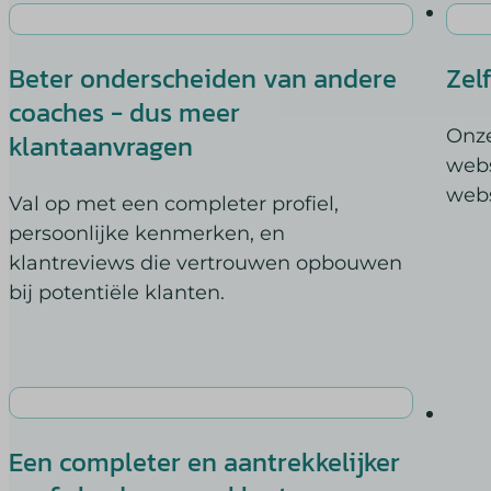
last_py
mhcook
_dd_s
last_py
last_py
_gbdeb
mp_*_m
Beter onderscheiden van andere
Zel
pys_fba
af_subm
pys_ad
coaches - dus meer
pys_gad
amp_*
pys_bin
Onze
klantaanvragen
av_lang
pys_firs
webs
av_tunn
pys_lan
webs
Val op met een completer profiel,
cato_fw
pys_pad
persoonlijke kenmerken, en
chatbas
pys_ses
klantreviews die vertrouwen opbouwen
cookies
pys_sta
bij potentiële klanten.
domain
pys_ut
Microso
pys_ut
Microso
pys_ut
pbid
pys_ut
perf_*
pys_ut
Een completer en aantrekkelijker
ph_*_p
pysTraf