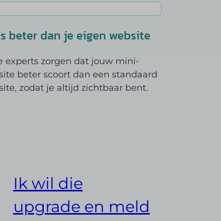
s_utm_source
ie
sTrafficSource
s_utm_term
ug
ixpanel
fs beter dan je eigen website
did
ission
vanced_form_data
id
gid
 experts zorgen dat jouw mini-
t_visit
ite beter scoort dan een standaard
el
ding_page
ite, zodat je altijd zichtbaar bent.
_inet
id
e_anon_id
sion_limit
Enabled
rt_session
m_campaign
ftApplicationsTelemetryDeviceId
m_content
ftApplicationsTelemetryFirstLaunchTime
m_medium
Ik wil die
m_source
m_term
upgrade en meld
osthog
ficSource