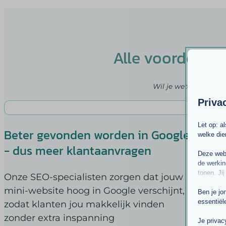
Alle voordelen
Wil je weten wat je 
Priva
Let op: a
Beter gevonden worden in Google
Ext
welke di
- dus meer klantaanvragen
mog
Deze webs
mee
de werkin
tonen. Jij
Onze SEO-specialisten zorgen dat jouw
mini-website hoog in Google verschijnt,
Makk
Ben je jo
essentiël
zodat klanten jou makkelijk vinden
cont
zonder extra inspanning
pote
Je privac