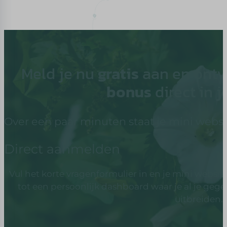
Meld je nu
gratis
aan en ontv
bonus
direct in 
Over een paar minuten staat je mini websit
Direct aanmelden
Vul het korte vragenformulier in en je mini website
tot een persoonlijk dashboard waar je al je gege
uitbreiden.