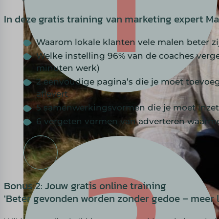
In deze gratis training van marketing expert Ma
Waarom lokale klanten vele malen beter zi
Welke instelling 96% van de coaches verge
minuten werk)
2 eenvoudige pagina’s die je moet toevoeg
aflevert
5 samenwerkingsvormen die je moet inzett
6 vergeten vormen van adverteren waarmee
Bonus 2: Jouw gratis online training
'Beter gevonden worden zonder gedoe – meer lok