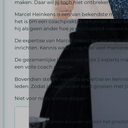
maken. Daar wil jij toch niet ontbreken?
Marcel Heinkens is een van bekendste marketi
het is om een coachpraktijk te runnen. Maar b
hij als geen ander hoe je doorlopend nieuwe kl
De expertise van Marcel maakt dat we altijd v
inrichten. Kennis waar jij op heel veel manier
De gezamenlijke kennis van deze 2 experts mak
een volle coach praktijk.
Bovendien stellen we onze expertise en kenn
leden. Zodat je nog harder kunt groeien met jo
Niet voor niets is onze slogan:
“Samen bouwen wij aan het grootste