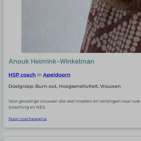
Anouk Helmink-Winkelman
HSP coach
in
Apeldoorn
Doelgroep: Burn-out, Hoogsensitiviteit, Vrouwen
Voor gevoelige vrouwen die veel moeten en verlangen naar rust. I
(coaching en NEI).
Naar coachpagina