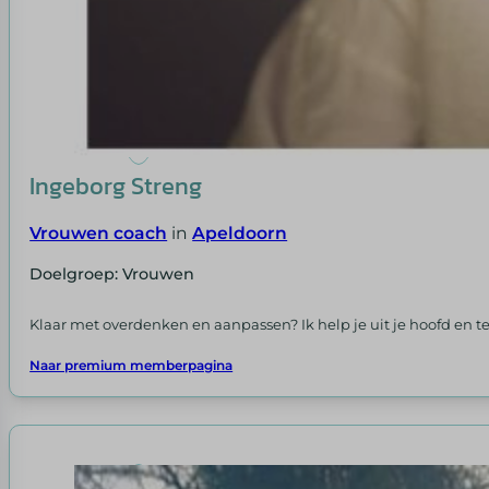
Ingeborg Streng
Vrouwen coach
in
Apeldoorn
Doelgroep: Vrouwen
Klaar met overdenken en aanpassen? Ik help je uit je hoofd en ter
Naar premium memberpagina