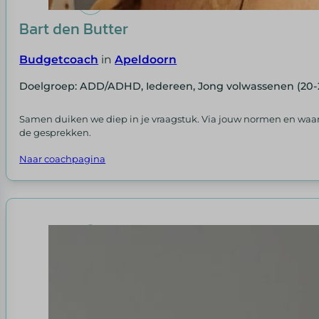
Bart den Butter
Budgetcoach
in
Apeldoorn
Doelgroep: ADD/ADHD, Iedereen, Jong volwassenen (20-2
Samen duiken we diep in je vraagstuk. Via jouw normen en waard
de gesprekken.
Naar coachpagina