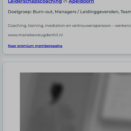
Leiderschapscoaching
in
Apeldoorn
Doelgroep: Burn-out, Managers / Leidinggevenden, Tea
Coaching, training, mediation en vertrouwenspersoon – werken
www.mariekevreugdenhil.nl
Naar premium memberpagina