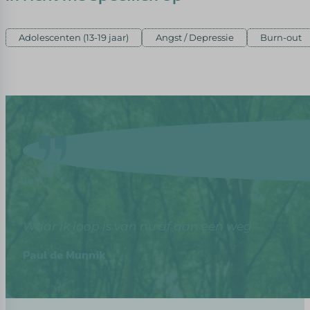
Adolescenten (13-19 jaar)
Angst / Depressie
Burn-out
Waar ik loop is van nu af aan een weg
Paul de Munnik