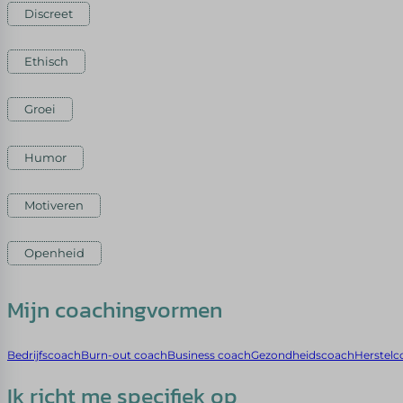
Discreet
Ethisch
Groei
Humor
Motiveren
Openheid
Mijn coachingvormen
Bedrijfscoach
Burn-out coach
Business coach
Gezondheidscoach
Herstelc
Ik richt me specifiek op