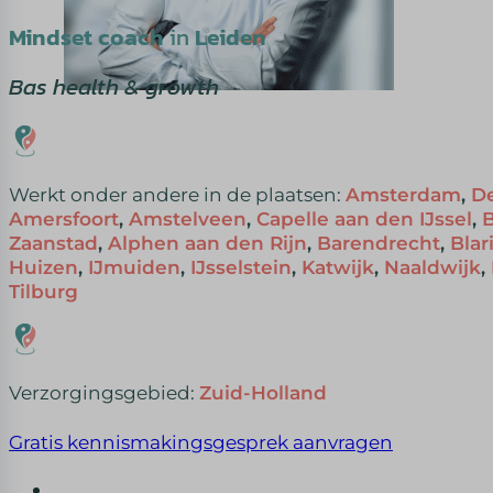
Mindset coach
in
Leiden
Bas health & growth
Werkt onder andere in de plaatsen:
Amsterdam
,
D
Amersfoort
,
Amstelveen
,
Capelle aan den IJssel
,
Zaanstad
,
Alphen aan den Rijn
,
Barendrecht
,
Bla
Huizen
,
IJmuiden
,
IJsselstein
,
Katwijk
,
Naaldwijk
,
Tilburg
Verzorgingsgebied:
Zuid-Holland
Gratis kennismakingsgesprek aanvragen