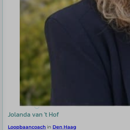
Jolanda van 't Hof
Loopbaancoach
in
Den Haag