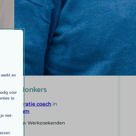
 werkt en
Ruud Jonkers
nodig voor
nties te
Re-integratie coach
in
Rotterdam
e niet-
Doelgroep: Werkzoekenden
passen.