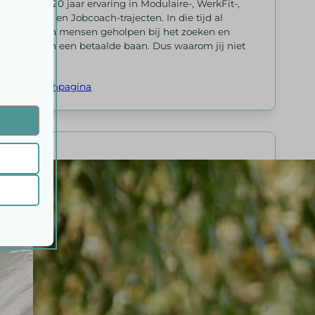
Meer dan 20 jaar ervaring in Modulaire-, WerkFit-,
Naarwerk- en Jobcoach-trajecten. In die tijd al
honderden mensen geholpen bij het zoeken en
vinden van een betaalde baan. Dus waarom jij niet
?!?
Naar coachpagina
 onze
ende
ifieke