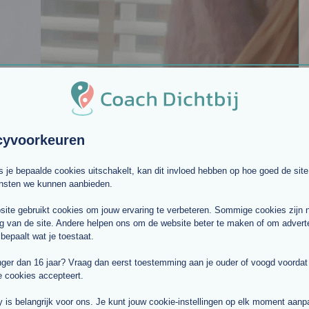
cyvoorkeuren
ls je bepaalde cookies uitschakelt, kan dit invloed hebben op hoe goed de site
ensten we kunnen aanbieden.
Bernice Westerik
ite gebruikt cookies om jouw ervaring te verbeteren. Sommige cookies zijn 
g van de site. Andere helpen ons om de website beter te maken of om adverte
Re-integratie coach
in
Apeldoorn
 bepaalt wat je toestaat.
Doelgroep: Burn-out,
nger dan 16 jaar? Vraag dan eerst toestemming aan je ouder of voogd voordat j
e cookies accepteert.
Werkzoekenden, Volwassenen (30-
64 jaar)
y is belangrijk voor ons. Je kunt jouw cookie-instellingen op elk moment aan