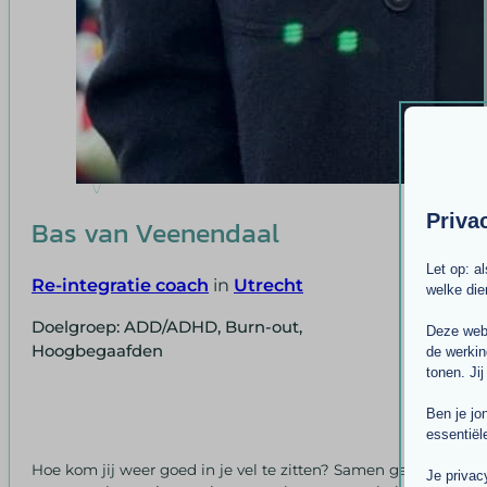
Priva
Bas van Veenendaal
Let op: a
Re-integratie coach
in
Utrecht
welke di
Doelgroep: ADD/ADHD, Burn-out,
Deze webs
Hoogbegaafden
de werkin
tonen. Jij
Ben je jo
essentiël
Hoe kom jij weer goed in je vel te zitten? Samen gaan
Je privac