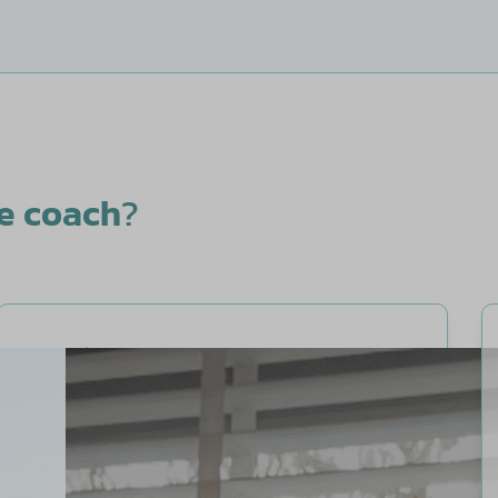
ie coach
?