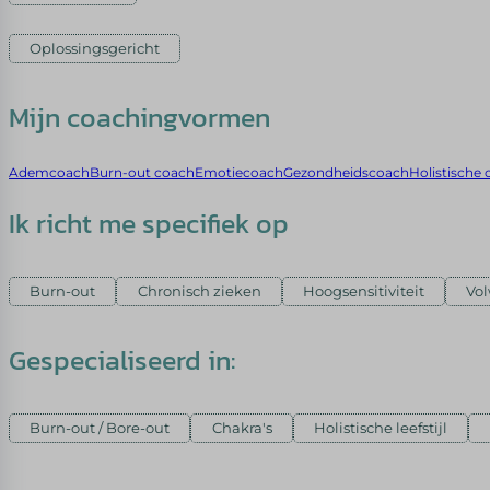
Oplossingsgericht
Mijn coachingvormen
Ademcoach
Burn-out coach
Emotiecoach
Gezondheidscoach
Holistische
Ik richt me specifiek op
Burn-out
Chronisch zieken
Hoogsensitiviteit
Vol
Gespecialiseerd in:
Burn-out / Bore-out
Chakra's
Holistische leefstijl