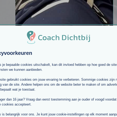
cyvoorkeuren
ls je bepaalde cookies uitschakelt, kan dit invloed hebben op hoe goed de site
ensten we kunnen aanbieden.
Andre van Nieuwpoort
ite gebruikt cookies om jouw ervaring te verbeteren. Sommige cookies zijn 
g van de site. Andere helpen ons om de website beter te maken of om adverte
 bepaalt wat je toestaat.
Life coach
in
IJsselstein
nger dan 16 jaar? Vraag dan eerst toestemming aan je ouder of voogd voordat j
Doelgroep: Managers /
e cookies accepteert.
Leidinggevenden, Volwassenen (30-
64 jaar), Werknemers
y is belangrijk voor ons. Je kunt jouw cookie-instellingen op elk moment aan