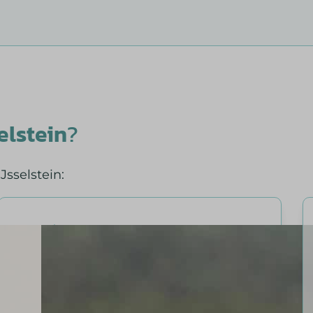
elstein
?
sselstein: