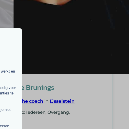
 werkt en
Mireille Brunings
nodig voor
nties te
Holistische coach
in
IJsselstein
e niet-
Doelgroep: Iedereen, Overgang,
Burn-out
passen.