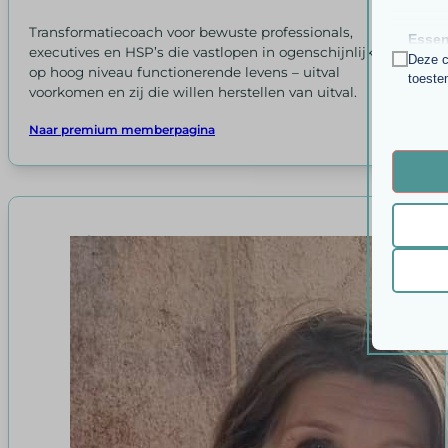
Transformatiecoach voor bewuste professionals,
Essen
executives en HSP’s die vastlopen in ogenschijnlijk
Deze c
op hoog niveau functionerende levens – uitval
toeste
voorkomen en zij die willen herstellen van uitval.
Analy
Naar premium memberpagina
__strip
Statis
bezoek
__strip
asenha
Marke
PHPSE
_ga
Market
gepers
pys_ses
_ga_*
websit
sessio
last_py
session
last_py
Ander
_fbc
Deze c
wordpre
last_py
categor
_fbp
wordpre
last_p
last_py
wp-sett
last_py
last_py
wp-sett
__mggp
last_p