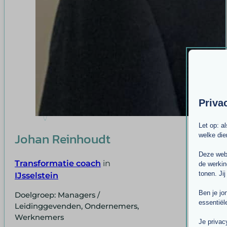
Priva
Let op: a
Johan Reinhoudt
welke di
Deze webs
Transformatie coach
in
de werkin
tonen. Jij
IJsselstein
Ben je jo
Doelgroep: Managers /
essentiël
Leidinggevenden, Ondernemers,
Werknemers
Je privac