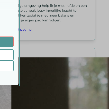
In een veilige omgeving help ik je met liefde en een
no-nonsense aanpak jouw innerlijke kracht te
(her)ontdekken zodat je met meer balans en
vertrouwen je eigen pad kan volgen.
Naar coachpagina
 onze
ende
ifieke