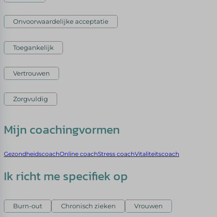
Onvoorwaardelijke acceptatie
Toegankelijk
Vertrouwen
Zorgvuldig
Mijn coachingvormen
Gezondheidscoach
Online coach
Stress coach
Vitaliteitscoach
Ik richt me specifiek op
Burn-out
Chronisch zieken
Vrouwen