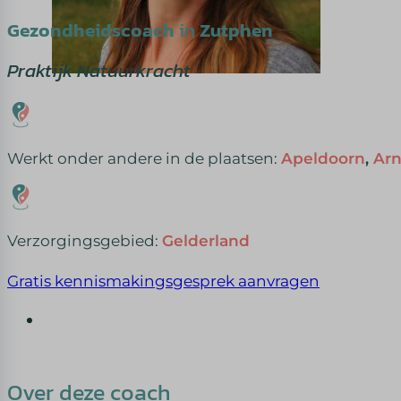
Gezondheidscoach
in
Zutphen
Praktijk Natuurkracht
Werkt onder andere in de plaatsen:
Apeldoorn
,
Ar
Verzorgingsgebied:
Gelderland
Gratis kennismakingsgesprek aanvragen
Over deze coach