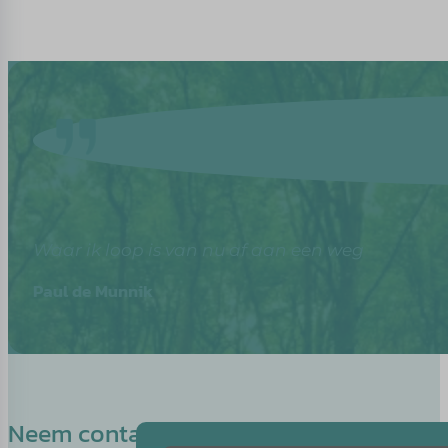
Waar ik loop is van nu af aan een weg
Paul de Munnik
Neem contact op met Henriëtte