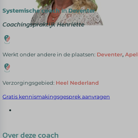
Systemische coach
in
Deventer
Coachingspraktijk Henriëtte
Werkt onder andere in de plaatsen:
Deventer
,
Apel
Verzorgingsgebied:
Heel Nederland
Gratis kennismakingsgesprek aanvragen
Over deze coach