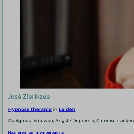
José Zierikzee
Hypnose therapie
in
Leiden
Doelgroep: Vrouwen, Angst / Depressie, Chronisch zieke
Naar premium memberpagina