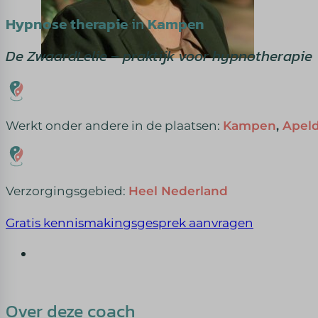
Hypnose therapie
in
Kampen
De ZwaardLelie – praktijk voor hypnotherapie
Werkt onder andere in de plaatsen:
Kampen
,
Apel
Verzorgingsgebied:
Heel Nederland
Gratis kennismakingsgesprek aanvragen
Over deze coach