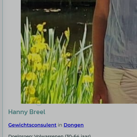
Hanny Breel
Gewichtsconsulent
in
Dongen
Doelgroep: Volwassenen (30-64 jaar)