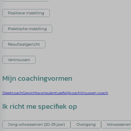
Positieve instelling
Praktische instelling
Resultaatgericht
Vertrouwen
Mijn coachingvormen
Dieetcoach
Gewichtsconsulent
Leefstijlcoach
Vrouwen coach
Ik richt me specifiek op
Jong volwassenen (20-29 jaar)
Overgang
Volwassenen 