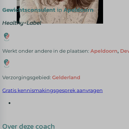
Gewichtsconsulent
in
Apeldoorn
Healthy-Label
Werkt onder andere in de plaatsen:
Apeldoorn
,
De
Verzorgingsgebied:
Gelderland
Gratis kennismakingsgesprek aanvragen
Over deze coach