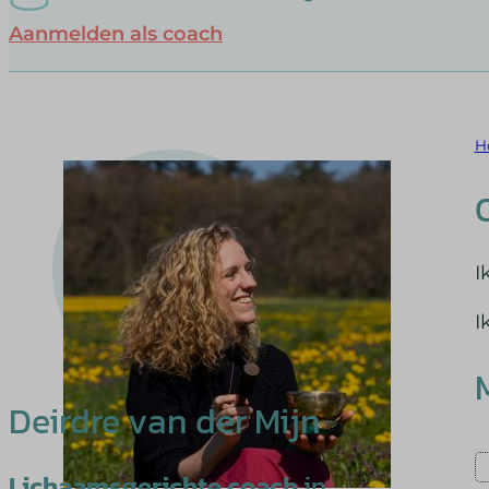
Aanmelden als coach
H
I
I
Deirdre van der Mijn
Lichaamsgerichte coach
in