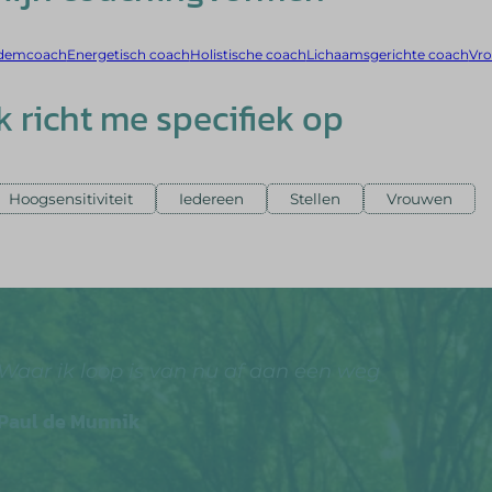
demcoach
Energetisch coach
Holistische coach
Lichaamsgerichte coach
Vr
Ik richt me specifiek op
Hoogsensitiviteit
Iedereen
Stellen
Vrouwen
Waar ik loop is van nu af aan een weg
Paul de Munnik