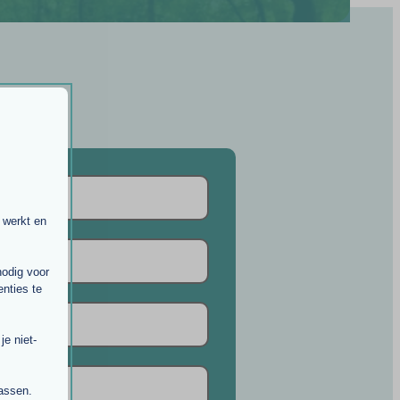
 werkt en
nodig voor
nties te
e niet-
passen.