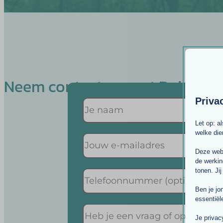
Neem contact op met Deirdre
Priva
Let op: a
welke di
Deze webs
de werkin
tonen. Jij
Ben je jo
essentiël
Je privac