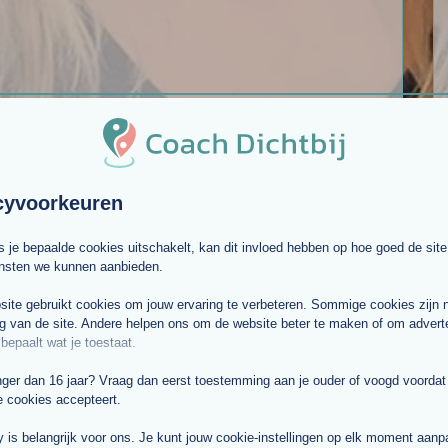
De coaching is een praktische, laagdrempelige en
cyvoorkeuren
kortdurende vorm van hulp. Als het kind, de ouders of
de leerkracht moeite heeft met bepaalde emoties of
ls je bepaalde cookies uitschakelt, kan dit invloed hebben op hoe goed de site
in een moeilijke periode zit, kan ik helpen.
ensten we kunnen aanbieden.
Naar coachpagina
ite gebruikt cookies om jouw ervaring te verbeteren. Sommige cookies zijn 
g van de site. Andere helpen ons om de website beter te maken of om adverte
 bepaalt wat je toestaat.
nger dan 16 jaar? Vraag dan eerst toestemming aan je ouder of voogd voordat j
e cookies accepteert.
y is belangrijk voor ons. Je kunt jouw cookie-instellingen op elk moment aan