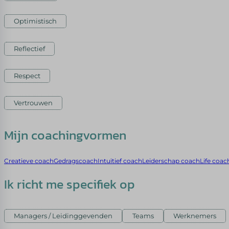
Optimistisch
Reflectief
Respect
Vertrouwen
Mijn coachingvormen
Creatieve coach
Gedragscoach
Intuïtief coach
Leiderschap coach
Life coac
Ik richt me specifiek op
Managers / Leidinggevenden
Teams
Werknemers