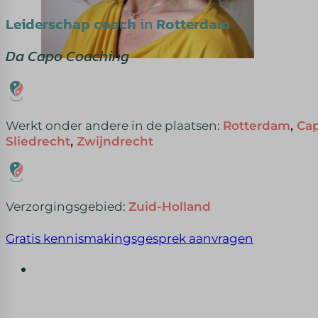
Leiderschap coach
in
Rotterdam
Da Capo Coaching
Werkt onder andere in de plaatsen:
Rotterdam
,
Cap
Sliedrecht
,
Zwijndrecht
Verzorgingsgebied:
Zuid-Holland
Gratis kennismakingsgesprek aanvragen