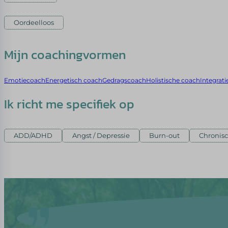
Oordeelloos
Mijn coachingvormen
Emotiecoach
Energetisch coach
Gedragscoach
Holistische coach
Integrat
Ik richt me specifiek op
ADD/ADHD
Angst / Depressie
Burn-out
Chronisc