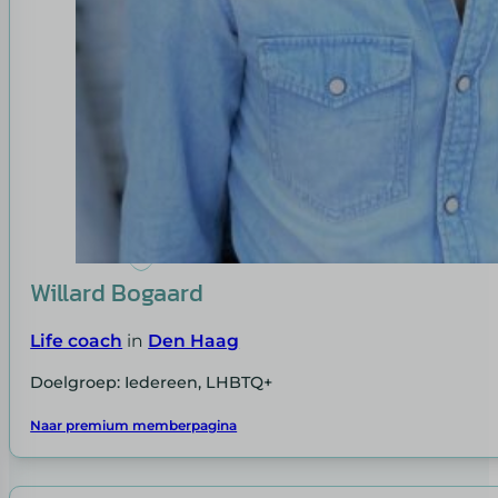
Willard Bogaard
Life coach
in
Den Haag
Doelgroep: Iedereen, LHBTQ+
Naar premium memberpagina