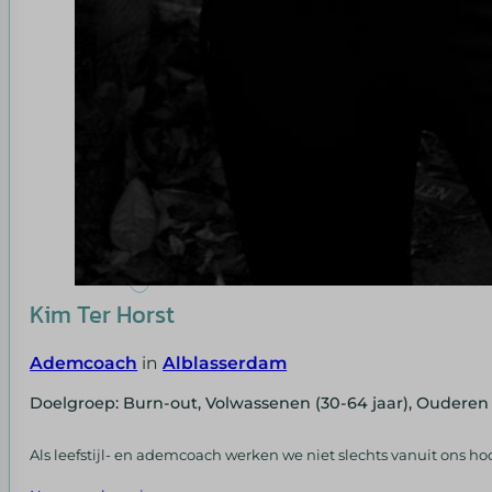
Kim Ter Horst
Ademcoach
in
Alblasserdam
Doelgroep: Burn-out, Volwassenen (30-64 jaar), Ouderen 
Als leefstijl- en ademcoach werken we niet slechts vanuit ons hoofd