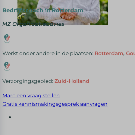
Bedrijfscoach
in
Rotterdam
MZ Organisatieadvies
Werkt onder andere in de plaatsen:
Rotterdam
,
Go
Verzorgingsgebied:
Zuid-Holland
Marc een vraag stellen
Gratis kennismakingsgesprek aanvragen