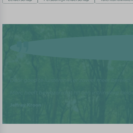
Door goed te luisteren is er zoveel meer bereikt!
Marc heeft bewezen dat hij een intrinsieke belan
Jeffrey Kroon