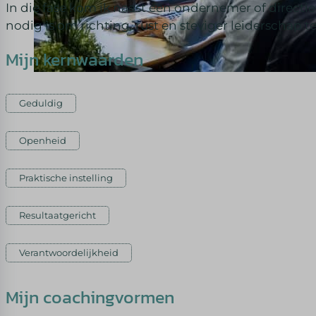
In die fase kom ik naast een ondernemer of directi
nodig is om richting, rust en steviger leiderschap t
Mijn kernwaarden
Geduldig
Openheid
Praktische instelling
Resultaatgericht
Verantwoordelijkheid
Mijn coachingvormen