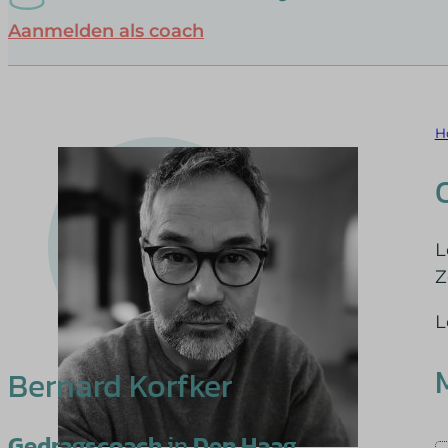
Aanmelden als coach
H
L
Z
L
Bernard Korfker
Gedragscoach
in
Den Haag