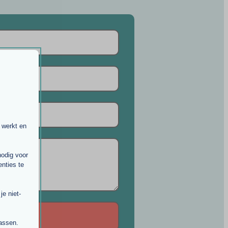
 werkt en
nodig voor
nties te
e niet-
passen.