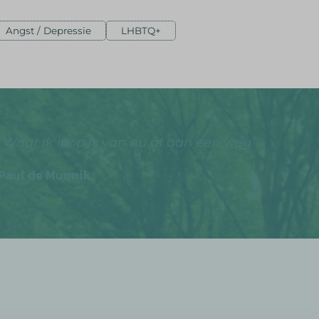
Angst / Depressie
LHBTQ+
“Waar ik loop is van nu af aan een weg”
Paul de Munnik