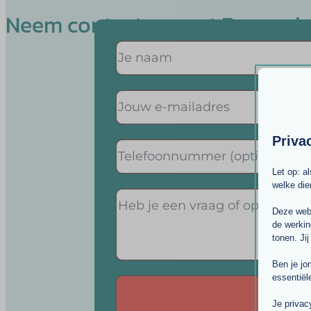
Neem contact op met Bernard
Priva
Let op: a
welke di
Deze webs
de werkin
tonen. Jij
Ben je jo
essentiël
Je privac