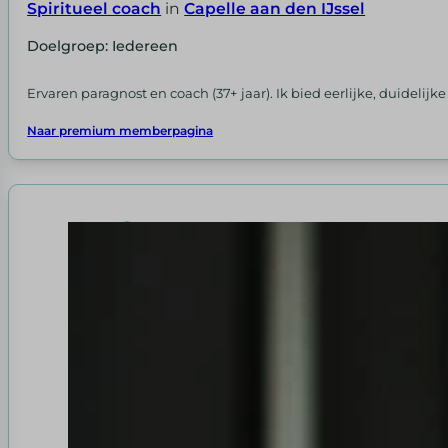
Spiritueel coach
in
Capelle aan den IJssel
Doelgroep: Iedereen
Ervaren paragnost en coach (37+ jaar). Ik bied eerlijke, duideli
Naar premium memberpagina