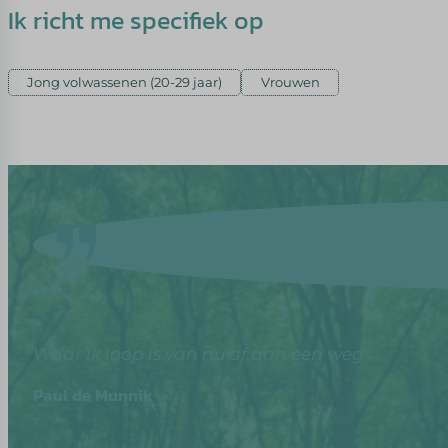
Ik richt me specifiek op
Jong volwassenen (20-29 jaar)
Vrouwen
Waar ik loop is van nu af aan een weg
Paul de Munnik