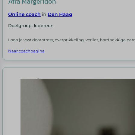
Afra Margeridon
Online coach
in
Den Haag
Doelgroep: Iedereen
Loop je vast door stress, overprikkeling, verlies, hardnekkige pa
Naar coachpagina