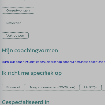
Ongedwongen
Reflectief
Vertrouwen
Mijn coachingvormen
Burn-out coach
Intuïtief coach
Leiderschap coach
Mindfulness coach
Onde
Ik richt me specifiek op
Burn-out
Jong volwassenen (20-29 jaar)
LHBTQ+
Gespecialiseerd in: