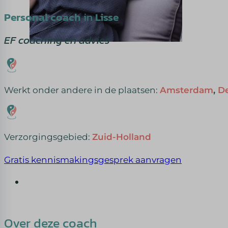
Personal coach
in
Lisse
EF coaching en advies
Werkt onder andere in de plaatsen:
Amsterdam
,
D
Verzorgingsgebied:
Zuid-Holland
Gratis kennismakingsgesprek aanvragen
Over deze coach