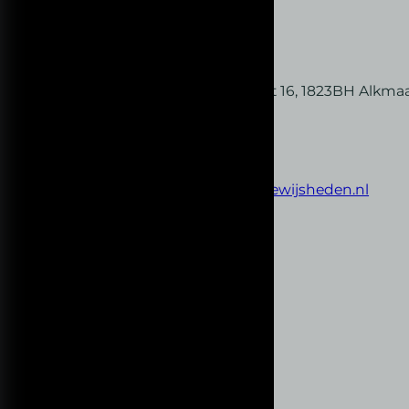
Contact informatie
Houthavenstraat 16, 1823BH Alkma
KvK: 92978614
andre@innerlijkewijsheden.nl
0620742797
Website
Linkedin
Instagram