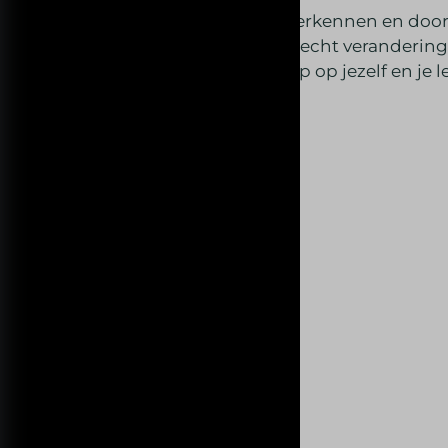
Ik help je onzichtbare patronen herkennen en door
nú in jou speelt, zodat inzicht ook echt verander
helderheid, beweging en weer grip op jezelf en je l
Mijn kernwaarden
Direct
Humor
Oordeelloos
Oplossingsgericht
Spiritueel