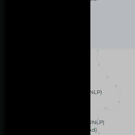
Di 19:00 – 22:00 uur
Wo 14:00 – 22:00 uur
Do 19:00 – 22:00 uur
Za 10:00 – 16:00 uur
Zo 13:00 – 16:00 uur
Opleiding & ervaring
Opleidingen:
Post HBO (NOBCO) NLP Coach (UNLP)
NLP Practitioner (UNLP)
NLP Masterpractitioner (UNLP)
Familieopstellingen Basis (UNLP)
Familieopstellingen Verdieping (UNLP)
Wellness masseur opleiding (Anand)