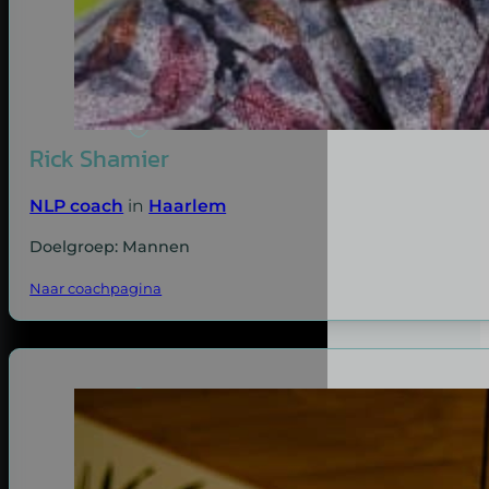
Rick Shamier
NLP coach
in
Haarlem
Doelgroep: Mannen
Naar coachpagina