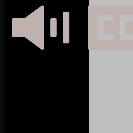
CoachDichtbij
Dit ben ik