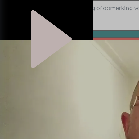
Alternative:
Je aanvraag wordt direct naar deze coach gestuurd. 
formulier geen medische of andere privacygevoelig
verwijderd. Alleen bij technische calamiteiten kan i