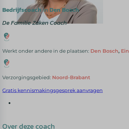
Bedrijfscoach
in
Den Bosch
De Familie Zaken Coach
Werkt onder andere in de plaatsen:
Den Bosch
,
Ei
Verzorgingsgebied:
Noord-Brabant
Gratis kennismakingsgesprek aanvragen
Over deze coach