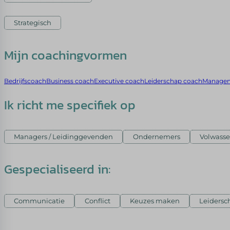
Strategisch
Mijn coachingvormen
Bedrijfscoach
Business coach
Executive coach
Leiderschap coach
Managem
Ik richt me specifiek op
Managers / Leidinggevenden
Ondernemers
Volwasse
Gespecialiseerd in:
Communicatie
Conflict
Keuzes maken
Leidersc