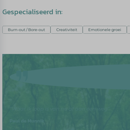
Gespecialiseerd in:
Burn-out / Bore-out
Creativiteit
Emotionele groei
“Waar ik loop is van nu af aan een weg”
Paul de Munnik