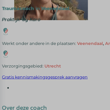
Traumacoach
in
Veenendaal
Praktijk-by Karo
Werkt onder andere in de plaatsen:
Veenendaal
,
A
Verzorgingsgebied:
Utrecht
Gratis kennismakingsgesprek aanvragen
Over deze coach