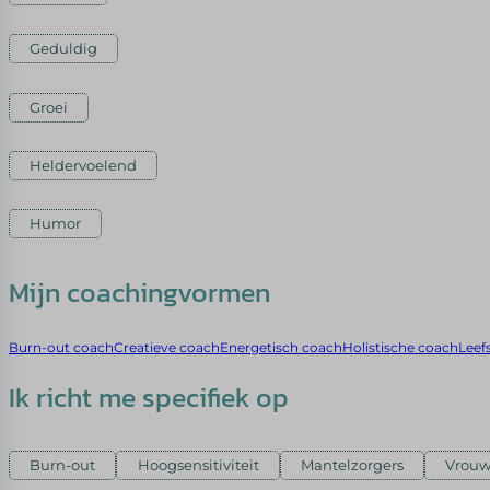
Geduldig
Groei
Heldervoelend
Humor
Mijn coachingvormen
Burn-out coach
Creatieve coach
Energetisch coach
Holistische coach
Leef
Ik richt me specifiek op
Burn-out
Hoogsensitiviteit
Mantelzorgers
Vrou