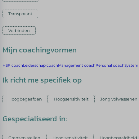
Transparant
Verbinden
Mijn coachingvormen
HSP coach
Leiderschap coach
Management coach
Personal coach
System
Ik richt me specifiek op
Hoogbegaafden
Hoogsensitiviteit
Jong volwassenen (
Gespecialiseerd in:
Grenzen stellen
Hoog sensitiviteit
Hoogbegaafdheid