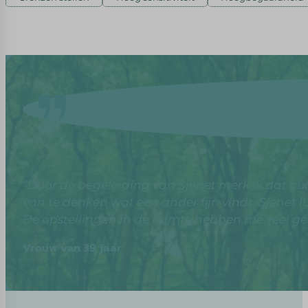
“Door de begeleiding van Sjenet merk ik dat ou
van te denken wat een ander fijn vindt. Sjenet 
De opstellingen in de ruimte hebben me veel ge
Vrouw van 39 jaar