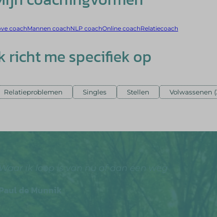
ove coach
Mannen coach
NLP coach
Online coach
Relatiecoach
Ik richt me specifiek op
Relatieproblemen
Singles
Stellen
Volwassenen (3
Waar ik loop is van nu af aan een weg
Paul de Munnik