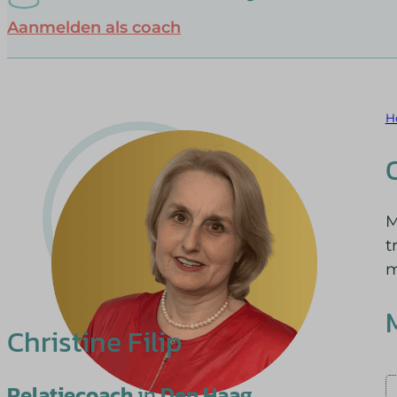
Aanmelden als coach
H
M
t
m
Christine Filip
Relatiecoach
in
Den Haag