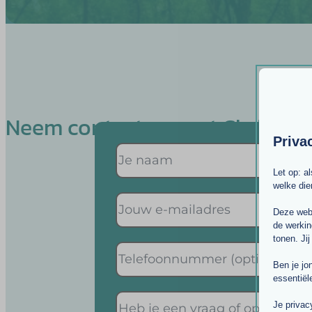
Neem contact op met Christine
Priva
Let op: a
welke di
Deze webs
de werkin
tonen. Jij
Ben je jo
essentiël
Je privac