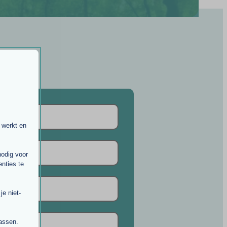
 werkt en
nodig voor
nties te
e niet-
passen.