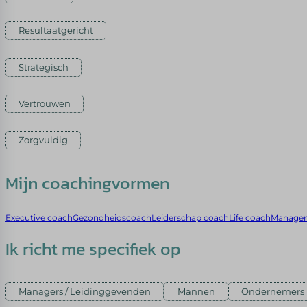
Resultaatgericht
Strategisch
Vertrouwen
Zorgvuldig
Mijn coachingvormen
Executive coach
Gezondheidscoach
Leiderschap coach
Life coach
Managem
Ik richt me specifiek op
Managers / Leidinggevenden
Mannen
Ondernemers