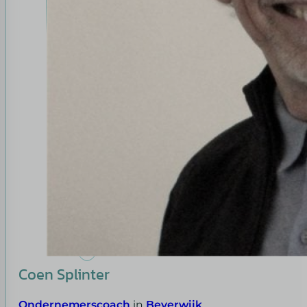
Coen Splinter
Ondernemerscoach
in
Beverwijk