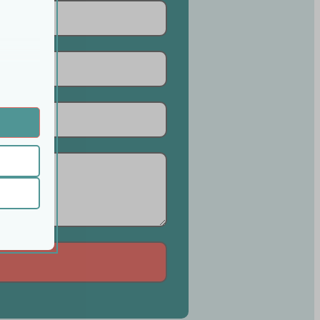
 onze
ende
ifieke