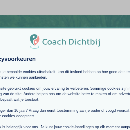
“Arm is niet degene wiens dromen niet uitkomen, 
gedroomd heeft.”
Marie von Ebner-Eschenbach
cyvoorkeuren
ls je bepaalde cookies uitschakelt, kan dit invloed hebben op hoe goed de site
ensten we kunnen aanbieden.
ite gebruikt cookies om jouw ervaring te verbeteren. Sommige cookies zijn 
g van de site. Andere helpen ons om de website beter te maken of om adverte
 bepaalt wat je toestaat.
nger dan 16 jaar? Vraag dan eerst toestemming aan je ouder of voogd voordat j
e cookies accepteert.
y is belangrijk voor ons. Je kunt jouw cookie-instellingen op elk moment aan