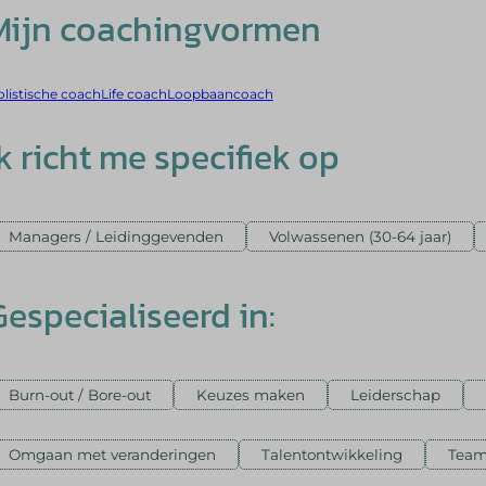
Mijn coachingvormen
listische coach
Life coach
Loopbaancoach
Ik richt me specifiek op
Managers / Leidinggevenden
Volwassenen (30-64 jaar)
Gespecialiseerd in:
Burn-out / Bore-out
Keuzes maken
Leiderschap
Omgaan met veranderingen
Talentontwikkeling
Team