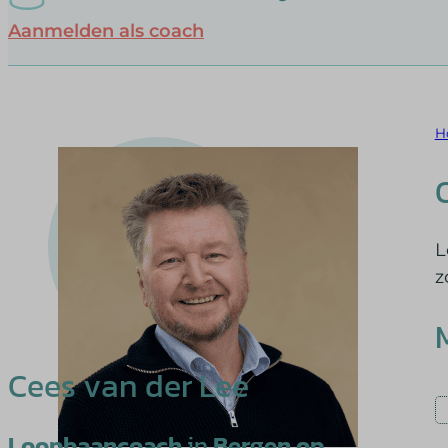
Aanmelden als coach
H
L
z
Cees van der Lee
Loopbaancoach
in
Bergen op