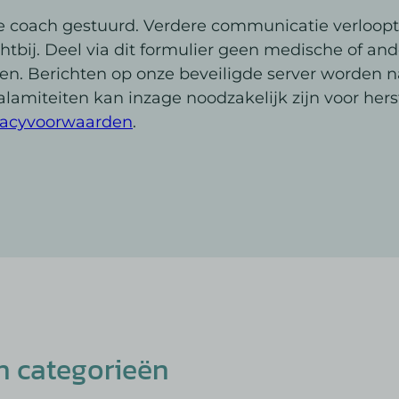
s_utm_source
ie
sTrafficSource
e coach gestuurd. Verdere communicatie verloopt
s_utm_term
ug
htbij. Deel via dit formulier geen medische of an
ixpanel
did
en. Berichten op onze beveiligde server worden 
ission
vanced_form_data
id
alamiteiten kan inzage noodzakelijk zijn voor hers
gid
vacyvoorwaarden
.
t_visit
el
ding_page
_inet
id
e_anon_id
sion_limit
Enabled
rt_session
m_campaign
ftApplicationsTelemetryDeviceId
m_content
ftApplicationsTelemetryFirstLaunchTime
m_medium
m_source
h categorieën
m_term
osthog
ficSource