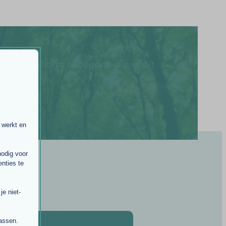
werkelijk arm is degene die nooit
 werkt en
nodig voor
nties te
e niet-
passen.