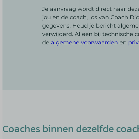
last_py
mhcook
_dd_s
last_py
Je aanvraag wordt direct naar dez
last_py
_gbdeb
jou en de coach, los van Coach Dic
mp_*_m
pys_fba
gegevens. Houd je bericht algeme
af_subm
pys_ad
pys_gad
verwijderd. Alleen bij technische c
amp_*
pys_bin
de
algemene voorwaarden
en
pri
av_lang
pys_firs
av_tunn
pys_lan
cato_fw
pys_pad
chatbas
pys_ses
cookies
pys_sta
domain
pys_ut
Microso
pys_ut
Microso
pys_ut
pbid
pys_ut
Coaches binnen dezelfde coac
perf_*
pys_ut
ph_*_p
pysTraf