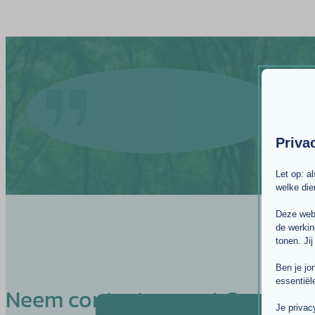
Priva
Let op: a
welke di
Deze webs
de werkin
tonen. Jij
Ben je jo
essentiël
Neem contact op met Cees
Je privac