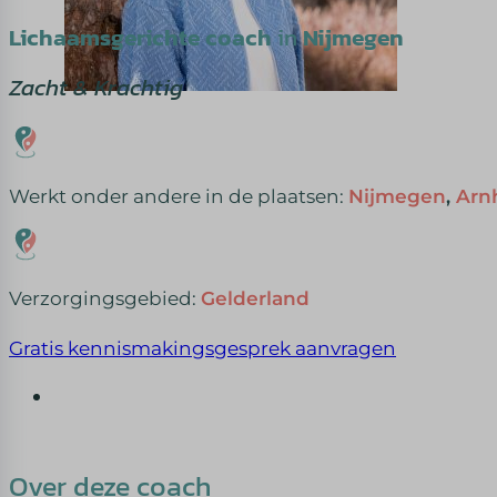
Lichaamsgerichte coach
in
Nijmegen
Zacht & Krachtig
Werkt onder andere in de plaatsen:
Nijmegen
,
Arn
Verzorgingsgebied:
Gelderland
Gratis kennismakingsgesprek aanvragen
Over deze coach