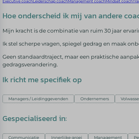
Executive coach
Leiderschap coach
Management coach
Mindset coach
Tra
Hoe onderscheid ik mij van andere coa
Mijn kracht is de combinatie van ruim 30 jaar erv
Ik stel scherpe vragen, spiegel gedrag en maak on
Geen standaardtraject, maar een praktische aanpak
gedragsverandering.
Ik richt me specifiek op
Managers / Leidinggevenden
Ondernemers
Volwasse
Gespecialiseerd in:
Communicatie
Innerlijke groei
Management
Pe