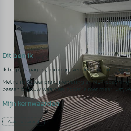
Dit ben ik
Ik help managers, leidinggevenden en ondernemers
Met ruim 30 jaar praktijkervaring en NLP-coachin
passen bij jouw waarden, zodat je met meer rust, ve
Mijn kernwaarden
Actief luisterend