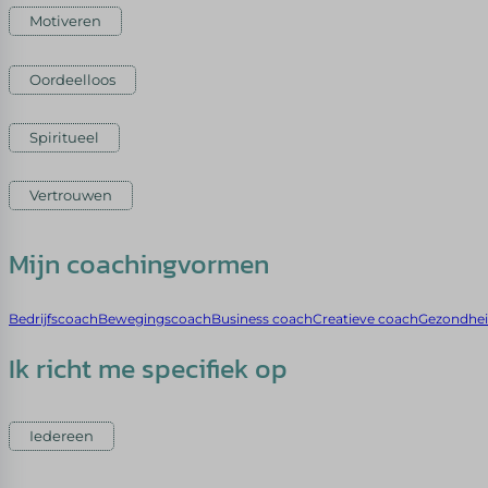
Motiveren
Oordeelloos
Spiritueel
Vertrouwen
Mijn coachingvormen
Bedrijfscoach
Bewegingscoach
Business coach
Creatieve coach
Gezondhe
Ik richt me specifiek op
Iedereen