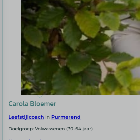
Carola Bloemer
Leefstijlcoach
in
Purmerend
Doelgroep: Volwassenen (30-64 jaar)