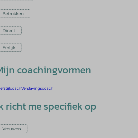
Betrokken
Direct
Eerlijk
Mijn coachingvormen
efstijlcoach
Verslavingscoach
Ik richt me specifiek op
Vrouwen