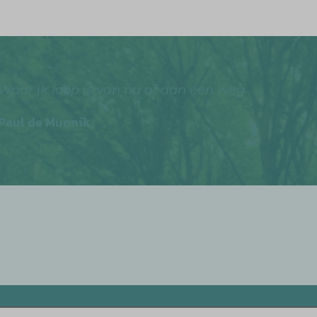
Waar ik loop is van nu af aan een weg
Paul de Munnik