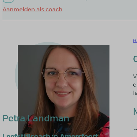
Aanmelden als coach
H
V
e
l
Petra Landman
Leefstijlcoach
in
Amersfoort