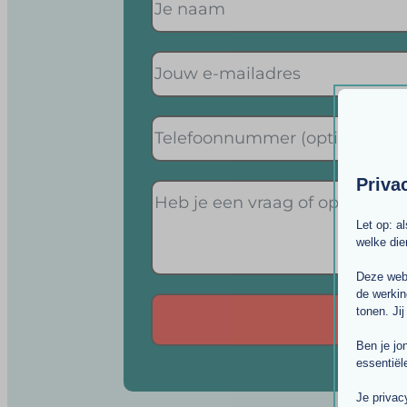
Priva
Let op: a
welke di
Deze webs
de werkin
tonen. Jij
Ben je jo
essentiël
Alternative:
Je privac