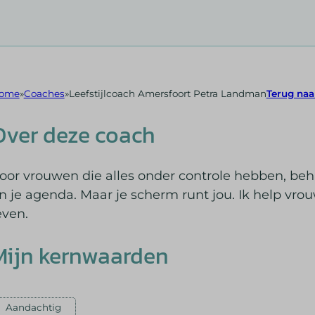
ome
Coaches
Leefstijlcoach Amersfoort Petra Landman
Terug naa
Over deze coach
oor vrouwen die alles onder controle hebben, behal
n je agenda. Maar je scherm runt jou. Ik help vr
even.
Mijn kernwaarden
Aandachtig