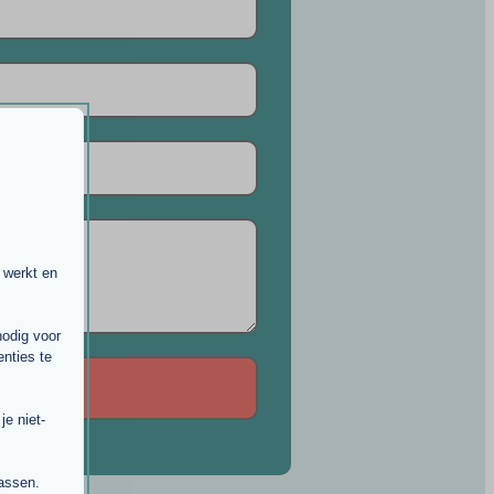
 werkt en
nodig voor
nties te
e niet-
passen.