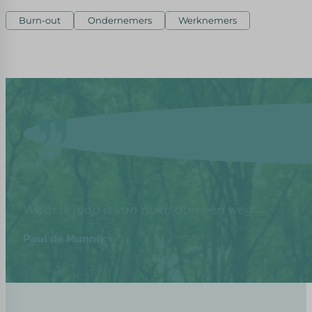
Burn-out
Ondernemers
Werknemers
Waar ik loop is van nu af aan een weg
Paul de Munnik