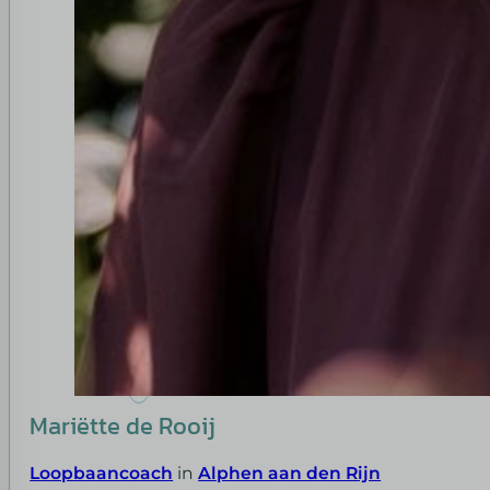
Mariëtte de Rooij
Loopbaancoach
in
Alphen aan den Rijn