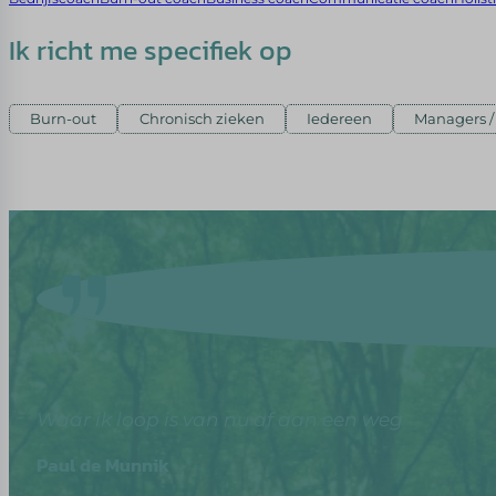
Ik richt me specifiek op
Burn-out
Chronisch zieken
Iedereen
Managers 
Waar ik loop is van nu af aan een weg
Paul de Munnik