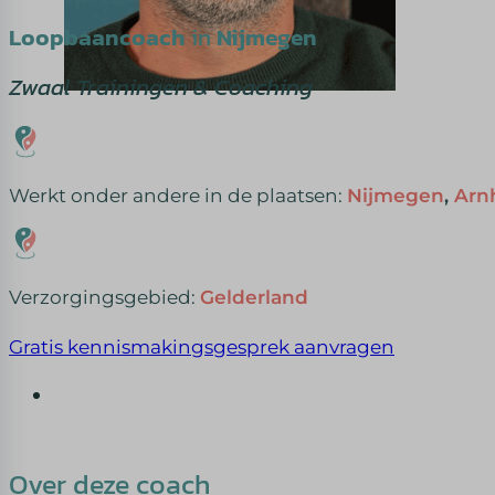
Loopbaancoach
in
Nijmegen
Zwaal Trainingen & Coaching
Werkt onder andere in de plaatsen:
Nijmegen
,
Arn
Verzorgingsgebied:
Gelderland
Gratis kennismakingsgesprek aanvragen
Over deze coach