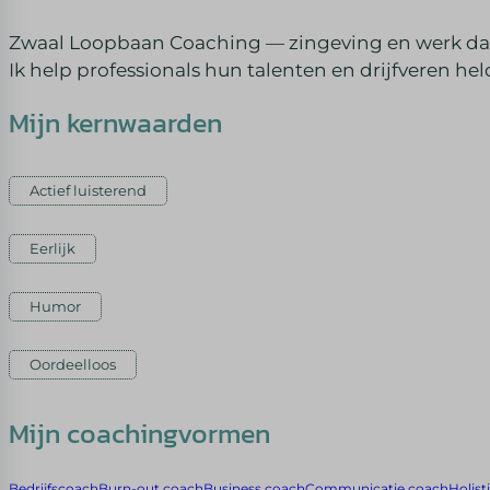
Zwaal Loopbaan Coaching — zingeving en werk dat
Ik help professionals hun talenten en drijfveren hel
Mijn kernwaarden
Actief luisterend
Eerlijk
Humor
Oordeelloos
Mijn coachingvormen
Bedrijfscoach
Burn-out coach
Business coach
Communicatie coach
Holist