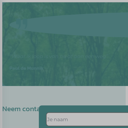
“Waar ik loop is van nu af aan een weg”
Paul de Munnik
Neem contact op met Eline