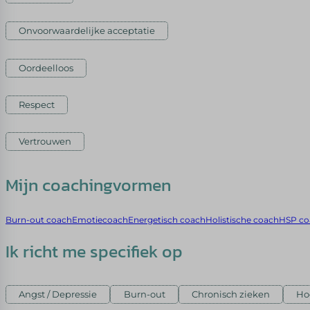
Onvoorwaardelijke acceptatie
Oordeelloos
Respect
Vertrouwen
Mijn coachingvormen
Burn-out coach
Emotiecoach
Energetisch coach
Holistische coach
HSP co
Ik richt me specifiek op
Angst / Depressie
Burn-out
Chronisch zieken
Hoo