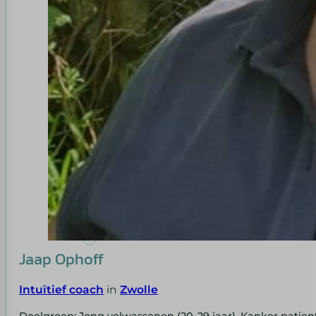
Jaap Ophoff
Intuïtief coach
in
Zwolle
Doelgroep: Jong volwassenen (20-29 jaar), Kanker patie