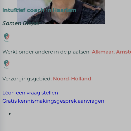
Intuïtief coach
in
Haarlem
Samen Dieper
Werkt onder andere in de plaatsen:
Alkmaar
,
Amst
Verzorgingsgebied:
Noord-Holland
Léon een vraag stellen
Gratis kennismakingsgesprek aanvragen