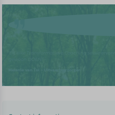
‘Bij elke Transformatieve Coaching sessie ervoer 
gewoon DOEN!’ –
Melenie van Tol – Uitvaartverzorger