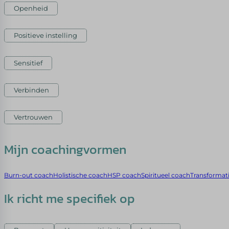
Openheid
Positieve instelling
Sensitief
Verbinden
Vertrouwen
Mijn coachingvormen
Burn-out coach
Holistische coach
HSP coach
Spiritueel coach
Transformat
Ik richt me specifiek op