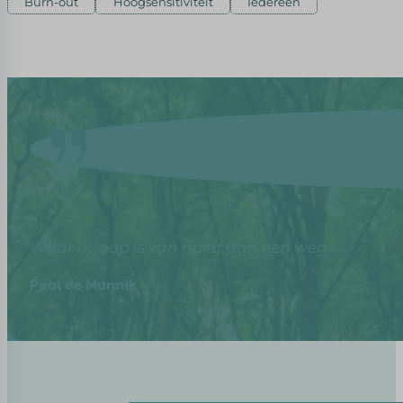
Burn-out
Hoogsensitiviteit
Iedereen
Waar ik loop is van nu af aan een weg
Paul de Munnik