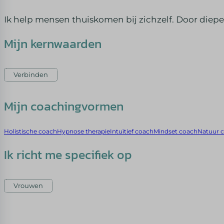
Ik help mensen thuiskomen bij zichzelf. Door diepe
Mijn kernwaarden
Verbinden
Mijn coachingvormen
Holistische coach
Hypnose therapie
Intuïtief coach
Mindset coach
Natuur 
Ik richt me specifiek op
Vrouwen