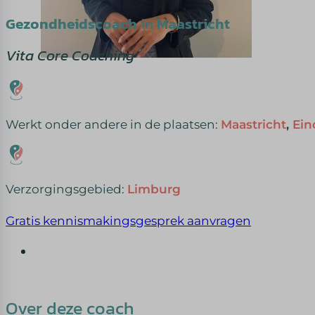
Gezondheidscoach
in
Maastricht
Vita Core Coaching
Werkt onder andere in de plaatsen:
Maastricht
,
Ein
Verzorgingsgebied:
Limburg
Gratis kennismakingsgesprek aanvragen
Over deze coach