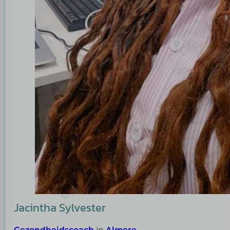
Jacintha Sylvester
Gezondheidscoach
in
Almere