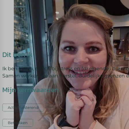
Dit ben ik
Ik ben Linda, coach bij stress en (dreigende) burn-o
Samen werken we aan herstel, duidelijke grenzen en
Mijn kernwaarden
Actief luisterend
Betrokken