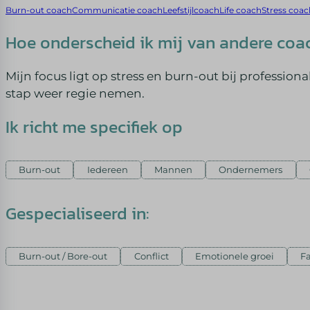
Burn-out coach
Communicatie coach
Leefstijlcoach
Life coach
Stress coac
Hoe onderscheid ik mij van andere coa
Mijn focus ligt op stress en burn-out bij professional
stap weer regie nemen.
Ik richt me specifiek op
Burn-out
Iedereen
Mannen
Ondernemers
Gespecialiseerd in:
Burn-out / Bore-out
Conflict
Emotionele groei
F