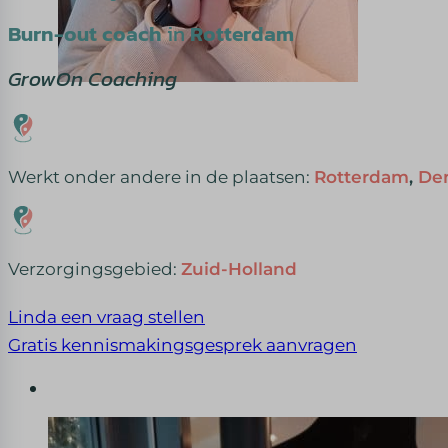
Burn-out coach
in
Rotterdam
GrowOn Coaching
Werkt onder andere in de plaatsen:
Rotterdam
,
De
Verzorgingsgebied:
Zuid-Holland
Linda een vraag stellen
Gratis kennismakingsgesprek aanvragen