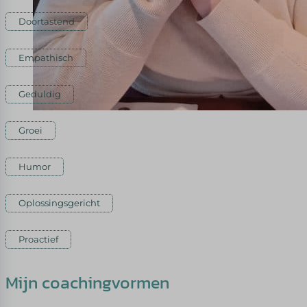
Doortastend
Empathisch
Geduldig
Groei
Humor
Oplossingsgericht
Proactief
Mijn coachingvormen