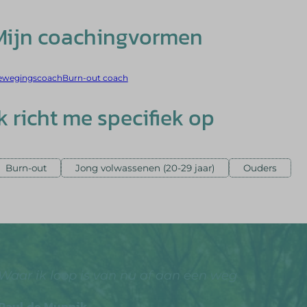
Mijn coachingvormen
ewegingscoach
Burn-out coach
Ik richt me specifiek op
Burn-out
Jong volwassenen (20-29 jaar)
Ouders
Waar ik loop is van nu af aan een weg
Paul de Munnik