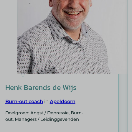
how
th_analytics_date_range
nt_referrer
te
ent_currency
_caution
_c
UID
_*_date_start
m_*_hash
_*_tab_index
Henk Barends de Wijs
m_debug_height
m_tab_index_1
Burn-out coach
in
Apeldoorn
Doelgroep: Angst / Depressie, Burn-
out, Managers / Leidinggevenden