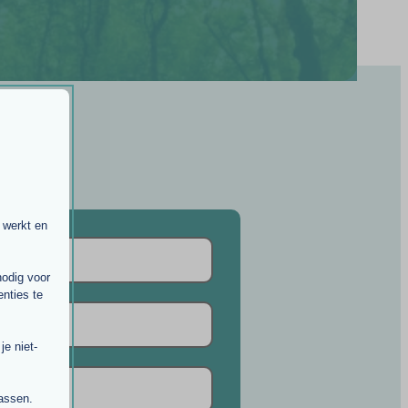
 werkt en
nodig voor
nties te
e niet-
passen.