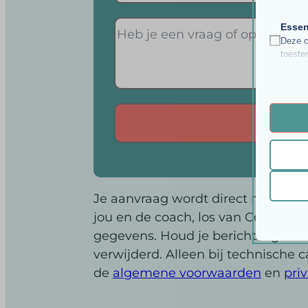
Essen
Deze c
toeste
Analy
__strip
Statis
bezoek
__strip
asenha
Marke
PHPSE
Alternative:
_ga
Market
gepers
pys_ses
_ga_*
websit
Je aanvraag wordt direct naar dez
sessio
last_py
jou en de coach, los van Coach Dic
session
last_py
Ander
gegevens. Houd je bericht algeme
_fbc
Deze c
wordpre
last_py
verwijderd. Alleen bij technische c
categor
_fbp
wordpre
last_p
de
algemene voorwaarden
en
pri
last_py
wp-sett
last_py
last_py
wp-sett
__mggp
last_p