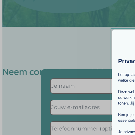
Priva
Neem contact op met Marloes
Let op: a
welke di
Deze webs
de werkin
tonen. Jij
Ben je jo
essentiël
Je privac