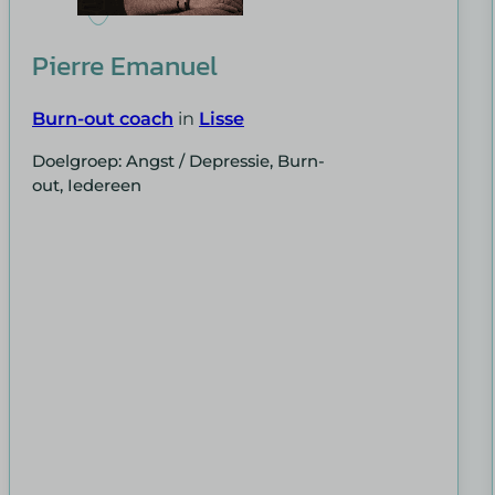
popupS
rank_ma
pys_eve
Pierre Emanuel
SameSi
sc_curr
Burn-out coach
in
Lisse
sm_spd
Doelgroep: Angst / Depressie, Burn-
ssm_au
out, Iedereen
TSVB_
ws_form
ws_for
ws_form
ws_for
ws_for