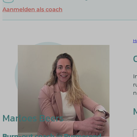
Aanmelden als coach
H
I
r
n
Marloes Beers
Burn-out coach
in
Purmerend