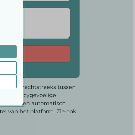
 onze
ende
 daarna rechtstreeks tussen
dere privacygevoelige
na 30 dagen automatisch
ifieke
tel van het platform. Zie ook