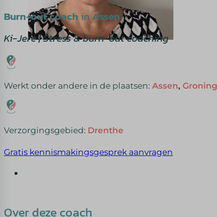
Burn-out coach
in
Assen
Ki-Jere | Stress & burn-out coaching
Werkt onder andere in de plaatsen:
Assen
,
Gronin
Verzorgingsgebied:
Drenthe
Gratis kennismakingsgesprek aanvragen
Over deze coach